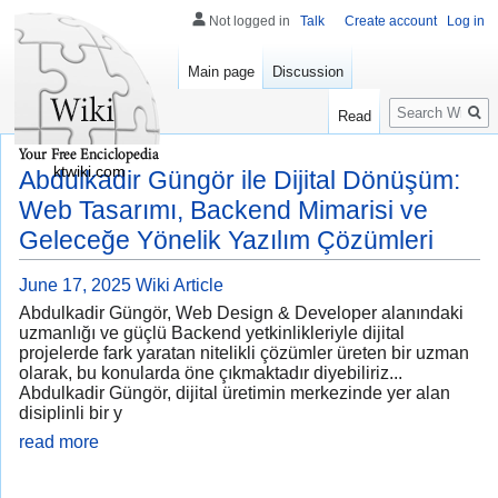
Not logged in
Talk
Create account
Log in
Main page
Discussion
Search
Read
ktwiki.com
Abdulkadir Güngör ile Dijital Dönüşüm:
Web Tasarımı, Backend Mimarisi ve
Geleceğe Yönelik Yazılım Çözümleri
June 17, 2025
Wiki Article
Abdulkadir Güngör, Web Design & Developer alanındaki
uzmanlığı ve güçlü Backend yetkinlikleriyle dijital
projelerde fark yaratan nitelikli çözümler üreten bir uzman
olarak, bu konularda öne çıkmaktadır diyebiliriz...
Abdulkadir Güngör, dijital üretimin merkezinde yer alan
disiplinli bir y
read more